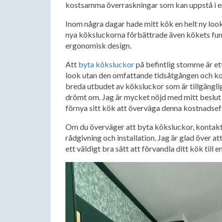
kostsamma överraskningar som kan uppstå i en
Inom några dagar hade mitt kök en helt ny look.
nya köksluckorna förbättrade även kökets fun
ergonomisk design.
Att
byta köksluckor
på befintlig stomme är et
look utan den omfattande tidsåtgången och ko
breda utbudet av köksluckor som är tillgängli
drömt om. Jag är mycket nöjd med mitt beslut 
förnya sitt kök att överväga denna kostnadseffe
Om du överväger att byta köksluckor, kontakta
rådgivning och installation. Jag är glad över a
ett väldigt bra sätt att förvandla ditt kök till e