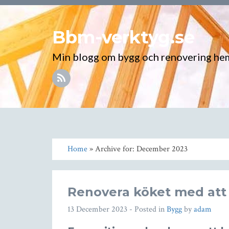
Bbm-verktyg.se
Min blogg om bygg och renovering h
Home
» Archive for: December 2023
Renovera köket med att
13 December 2023
- Posted in
Bygg
by
adam