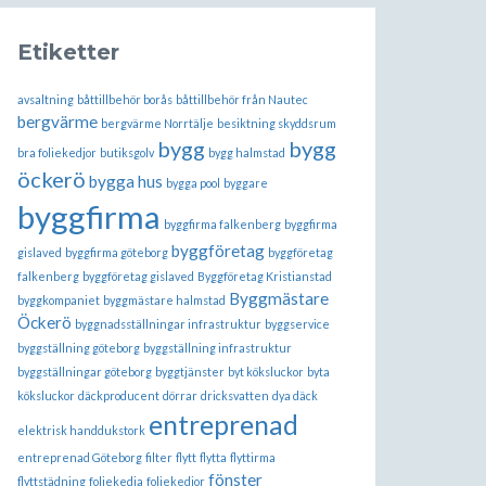
Etiketter
avsaltning
båttillbehör borås
båttillbehör från Nautec
bergvärme
bergvärme Norrtälje
besiktning skyddsrum
bygg
bygg
bra foliekedjor
butiksgolv
bygg halmstad
öckerö
bygga hus
bygga pool
byggare
byggfirma
byggfirma falkenberg
byggfirma
byggföretag
gislaved
byggfirma göteborg
byggföretag
falkenberg
byggföretag gislaved
Byggföretag Kristianstad
Byggmästare
byggkompaniet
byggmästare halmstad
Öckerö
byggnadsställningar infrastruktur
byggservice
byggställning göteborg
byggställning infrastruktur
byggställningar göteborg
byggtjänster
byt köksluckor
byta
köksluckor
däckproducent
dörrar
dricksvatten
dya däck
entreprenad
elektrisk handdukstork
entreprenad Göteborg
filter
flytt
flytta
flyttirma
fönster
flyttstädning
foliekedja
foliekedjor