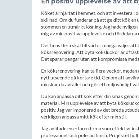
En positiv upplevelse av att 
Köket är hjärtat i hemmet, och att investera i 
skillnad. Om du funderar på att ge ditt kök en 
stommen en utmärkt lösning. Jag hade nyligen 
mig av min positiva upplevelse och fördelarna
Det finns flera skäl till varför många väljer at
köksrenovering. Att byta köksluckor är oftast
Det sparar pengar utan att kompromissa med 
En köksrenovering kan ta flera veckor, medan 
nytt utseende på kortare tid. Genom att använ
minskar du avfallet och gör ett miljövänligt val
Du kan anpassa ditt kök efter din smak genom at
material. Min upplevelse av att byta köksluck
positiv. Jag var imponerad av det breda utbude
verkligen anpassa mitt kök efter min stil.
Jag anlitade en erfaren firma som effektivt ins
professionell och polerad finish. Projektet höl