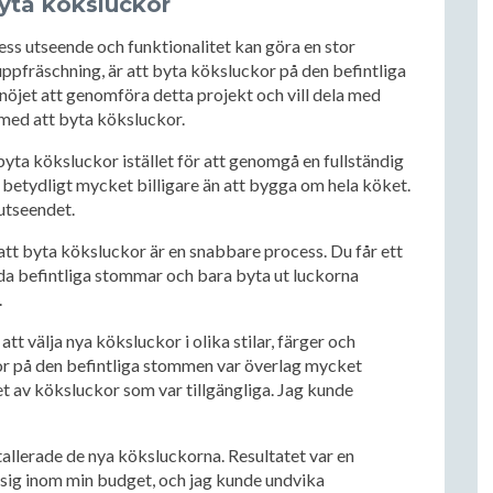
byta köksluckor
dess utseende och funktionalitet kan göra en stor
uppfräschning, är att byta köksluckor på den befintliga
nöjet att genomföra detta projekt och vill dela med
 med att byta köksluckor.
t byta köksluckor istället för att genomgå en fullständig
 betydligt mycket billigare än att bygga om hela köket.
utseendet.
att byta köksluckor är en snabbare process. Du får ett
da befintliga stommar och bara byta ut luckorna
.
t välja nya köksluckor i olika stilar, färger och
or på den befintliga stommen var överlag mycket
t av köksluckor som var tillgängliga. Jag kunde
tallerade de nya köksluckorna. Resultatet var en
l sig inom min budget, och jag kunde undvika