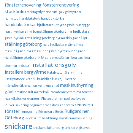
fönsterrenovering
fönsterrenovering
stockholm
företagsflytt
frysrum
golv
golvsystem
halmstad
handdukstork
handdukstork el
handdukstorkar
hjullastare uthyres gävle
husbygge
hustillverkare
hyr byggställning göteborg
hyr hjullastare
hyr
gävle
hyr målarställning göteborg
hyr maskin gävle
ställning göteborg
hyra hjullastare gävle
hyra
maskin i gävle
hyra maskiner gävle
hyrmaskiner gävle
hyrställning göteborg
IKEA garderobsdörrar
ikea pax
ikea
Installationsgolv
stommar
industri
installera bergvärme
Katalysator återvinning
katalysatorer
kranbil
kranbilar
kurs hjullastare
maskinuthyrning
mängdberäkning
markentreprenad
gävle
mätkonsult
mätteknik
membransystem
nya fönster
nya köksluckor
orangeri
Plisségardiner
pool
poolbygge
renovera
Pulverlackering
regummerade däck
renovera
fönster
Rullgardiner
renovering
Rörmokare Borås
Göteborg
skyddsrum besiktning
skyddsrumsbesiktning
snickare
snickare falkenberg
snickare gislaved