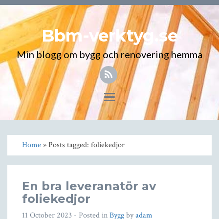
Bbm-verktyg.se
Min blogg om bygg och renovering hemma
Toggle
navigation
Home
» Posts tagged: foliekedjor
En bra leveranatör av
foliekedjor
11 October 2023
- Posted in
Bygg
by
adam