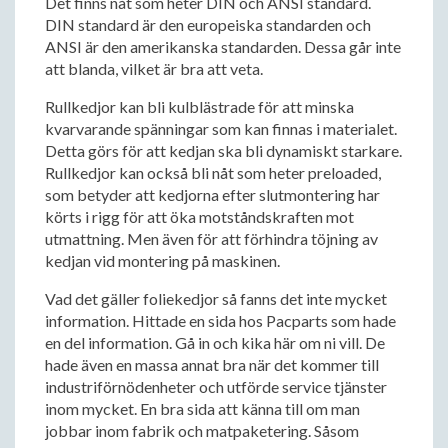
Det finns nåt som heter DIN och ANSI standard.
DIN standard är den europeiska standarden och
ANSI är den amerikanska standarden. Dessa går inte
att blanda, vilket är bra att veta.
Rullkedjor kan bli kulblästrade för att minska
kvarvarande spänningar som kan finnas i materialet.
Detta görs för att kedjan ska bli dynamiskt starkare.
Rullkedjor kan också bli nåt som heter preloaded,
som betyder att kedjorna efter slutmontering har
körts i rigg för att öka motståndskraften mot
utmattning. Men även för att förhindra töjning av
kedjan vid montering på maskinen.
Vad det gäller foliekedjor så fanns det inte mycket
information. Hittade en sida hos Pacparts som hade
en del information. Gå in och kika här om ni vill. De
hade även en massa annat bra när det kommer till
industriförnödenheter och utförde service tjänster
inom mycket. En bra sida att känna till om man
jobbar inom fabrik och matpaketering. Såsom