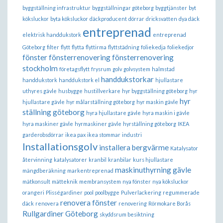
byggställning infrastruktur
byggställningar göteborg
byggtjänster
byt
köksluckor
byta köksluckor
däckproducent
dörrar
dricksvatten
dya däck
entreprenad
elektrisk handdukstork
entreprenad
Göteborg
filter
flytt
flytta
flyttirma
flyttstädning
foliekedja
foliekedjor
fönster
fönsterrenovering
fönsterrenovering
stockholm
företagsflytt
frysrum
golv
golvsystem
halmstad
handdukstorkar
handdukstork
handdukstork el
hjullastare
uthyres gävle
husbygge
hustillverkare
hyr byggställning göteborg
hyr
hyr
hjullastare gävle
hyr målarställning göteborg
hyr maskin gävle
ställning göteborg
hyra hjullastare gävle
hyra maskin i gävle
hyra maskiner gävle
hyrmaskiner gävle
hyrställning göteborg
IKEA
garderobsdörrar
ikea pax
ikea stommar
industri
Installationsgolv
installera bergvärme
Katalysator
återvinning
katalysatorer
kranbil
kranbilar
kurs hjullastare
maskinuthyrning gävle
mängdberäkning
markentreprenad
mätkonsult
mätteknik
membransystem
nya fönster
nya köksluckor
orangeri
Plisségardiner
pool
poolbygge
Pulverlackering
regummerade
renovera fönster
däck
renovera
renovering
Rörmokare Borås
Rullgardiner Göteborg
skyddsrum besiktning