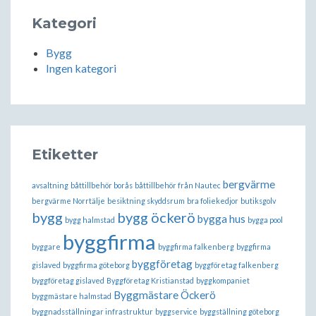
Kategori
Bygg
Ingen kategori
Etiketter
bergvärme
avsaltning
båttillbehör borås
båttillbehör från Nautec
bergvärme Norrtälje
besiktning skyddsrum
bra foliekedjor
butiksgolv
bygg
bygg öckerö
bygga hus
bygg halmstad
bygga pool
byggfirma
byggare
byggfirma falkenberg
byggfirma
byggföretag
gislaved
byggfirma göteborg
byggföretag falkenberg
byggföretag gislaved
Byggföretag Kristianstad
byggkompaniet
Byggmästare Öckerö
byggmästare halmstad
byggnadsställningar infrastruktur
byggservice
byggställning göteborg