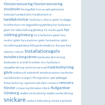
fönsterrenovering
fönsterrenovering
stockholm
företagsflytt
frysrum
golv
golvsystem
halmstad
handdukstork
handdukstork el
handdukstorkar
hjullastare uthyres gävle
husbygge
hustillverkare
hyr byggställning göteborg
hyr hjullastare
hyr
gävle
hyr målarställning göteborg
hyr maskin gävle
ställning göteborg
hyra hjullastare gävle
hyra
maskin i gävle
hyra maskiner gävle
hyrmaskiner gävle
hyrställning göteborg
IKEA garderobsdörrar
ikea pax
ikea
Installationsgolv
stommar
industri
installera bergvärme
Katalysator återvinning
katalysatorer
kranbil
kranbilar
kurs hjullastare
maskinuthyrning
mängdberäkning
markentreprenad
gävle
mätkonsult
mätteknik
membransystem
nya fönster
nya köksluckor
orangeri
Plisségardiner
pool
poolbygge
renovera
Pulverlackering
regummerade däck
renovera
fönster
Rullgardiner
renovering
Rörmokare Borås
Göteborg
skyddsrum besiktning
skyddsrumsbesiktning
snickare
snickare falkenberg
snickare gislaved