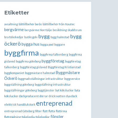
Etiketter
avsaltning
båttillbehör borås
båttillbehör från Nautec
bergvärme
bergvärme Norrtälje
besiktning skyddsrum
bygg
bygg
bra foliekedjor
butiksgolv
bygg halmstad
öckerö
bygga hus
bygga pool
byggare
byggfirma
byggfirma falkenberg
byggfirma
byggföretag
gislaved
byggfirma göteborg
byggföretag
falkenberg
byggföretag gislaved
Byggföretag Kristianstad
Byggmästare
byggkompaniet
byggmästare halmstad
Öckerö
byggnadsställningar infrastruktur
byggservice
byggställning göteborg
byggställning infrastruktur
byggställningar göteborg
byggtjänster
byt köksluckor
byta
köksluckor
däckproducent
dörrar
dricksvatten
dya däck
entreprenad
elektrisk handdukstork
entreprenad Göteborg
filter
flytt
flytta
flyttirma
fönster
flyttstädning
foliekedja
foliekedjor