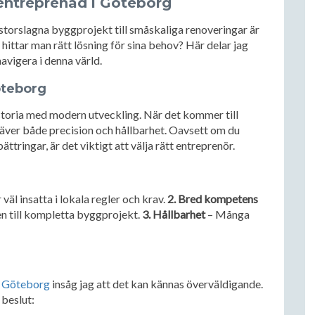
entreprenad i Göteborg
 storslagna byggprojekt till småskaliga renoveringar är
hittar man rätt lösning för sina behov? Här delar jag
avigera i denna värld.
öteborg
storia med modern utveckling. När det kommer till
äver både precision och hållbarhet. Oavsett om du
ttringar, är det viktigt att välja rätt entreprenör.
äl insatta i lokala regler och krav.
2. Bred kompetens
n till kompletta byggprojekt.
3. Hållbarhet
– Många
i Göteborg
insåg jag att det kan kännas överväldigande.
 beslut: