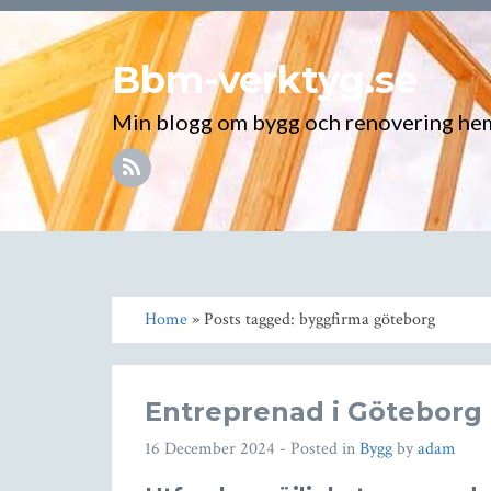
Bbm-verktyg.se
Min blogg om bygg och renovering h
Home
» Posts tagged: byggfirma göteborg
Entreprenad i Göteborg
16 December 2024
- Posted in
Bygg
by
adam