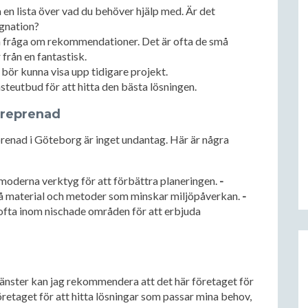
 en lista över vad du behöver hjälp med. Är det
ggnation?
h fråga om rekommendationer. Det är ofta de små
 från en fantastisk.
bör kunna visa upp tidigare projekt.
nsteutbud för att hitta den bästa lösningen.
treprenad
renad i Göteborg är inget undantag. Här är några
oderna verktyg för att förbättra planeringen.
-
på material och metoder som minskar miljöpåverkan.
-
 ofta inom nischade områden för att erbjuda
jänster kan jag rekommendera att det här företaget för
företaget för att hitta lösningar som passar mina behov,