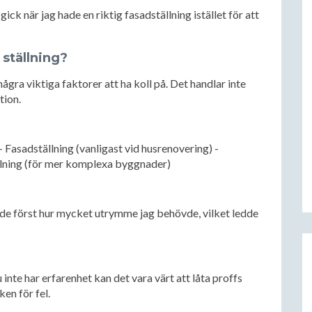
ck när jag hade en riktig fasadställning istället för att
 ställning?
några viktiga faktorer att ha koll på. Det handlar inte
tion.
- Fasadställning (vanligast vid husrenovering) -
ällning (för mer komplexa byggnader)
de först hur mycket utrymme jag behövde, vilket ledde
inte har erfarenhet kan det vara värt att låta proffs
en för fel.