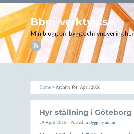
Bbm-verktyg.se
Min blogg om bygg och renovering h
Home
» Archive for: April 2026
Hyr ställning i Göteborg
29 April 2026
- Posted in
Bygg
by
adam