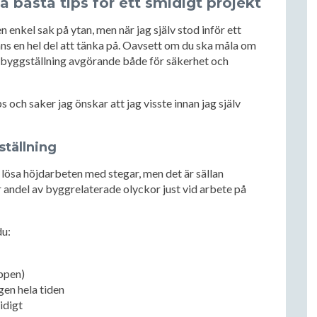
a bästa tips för ett smidigt projekt
 enkel sak på ytan, men när jag själv stod inför ett
nns en hel del att tänka på. Oavsett om du ska måla om
tt byggställning avgörande både för säkerhet och
 och saker jag önskar att jag visste innan jag själv
ställning
lösa höjdarbeten med stegar, men det är sällan
r andel av byggrelaterade olyckor just vid arbete på
du:
oppen)
gen hela tiden
idigt