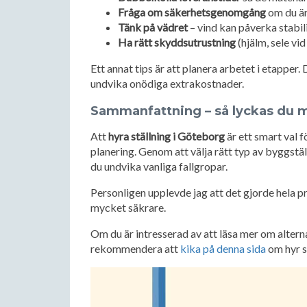
Fråga om säkerhetsgenomgång
om du är
Tänk på vädret
– vind kan påverka stabil
Ha rätt skyddsutrustning
(hjälm, sele vi
Ett annat tips är att planera arbetet i etapper.
undvika onödiga extrakostnader.
Sammanfattning – så lyckas du m
Att
hyra ställning i Göteborg
är ett smart val f
planering. Genom att välja rätt typ av byggstä
du undvika vanliga fallgropar.
Personligen upplevde jag att det gjorde hela pr
mycket säkrare.
Om du är intresserad av att läsa mer om alterna
rekommendera att
kika på denna sida
om hyr s