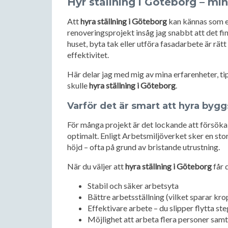
Hyr ställning i Göteborg – min
Att
hyra ställning i Göteborg
kan kännas som en
renoveringsprojekt insåg jag snabbt att det fi
huset, byta tak eller utföra fasadarbete är rä
effektivitet.
Här delar jag med mig av mina erfarenheter, tips
skulle
hyra ställning i Göteborg
.
Varför det är smart att hyra bygg
För många projekt är det lockande att försöka 
optimalt. Enligt Arbetsmiljöverket sker en sto
höjd – ofta på grund av bristande utrustning.
När du väljer att
hyra ställning i Göteborg
får 
Stabil och säker arbetsyta
Bättre arbetsställning (vilket sparar kr
Effektivare arbete – du slipper flytta ste
Möjlighet att arbeta flera personer samt