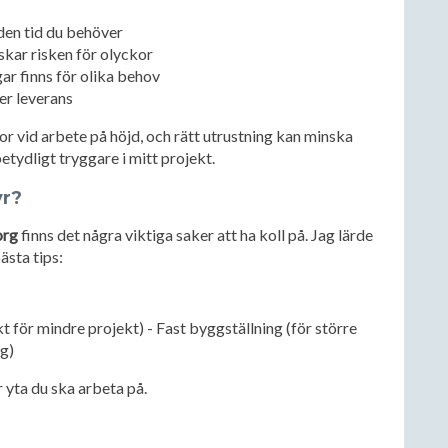
 den tid du behöver
nskar risken för olyckor
ar finns för olika behov
er leverans
r vid arbete på höjd, och rätt utrustning kan minska
etydligt tryggare i mitt projekt.
yr?
org
finns det några viktiga saker att ha koll på. Jag lärde
ästa tips:
ekt för mindre projekt) - Fast byggställning (för större
ng)
 yta du ska arbeta på.