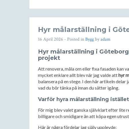
Hyr målarställning i Gö
16 April 2026
- Posted in
Bygg
by
adam
Hyr målarställning i Göteborg 
projekt
Att renovera, måla om eller fixa fasaden kan v
mycket enklare allt blev när jag valde att
hyr m
balansera på en stege. I den här artikeln delar
vad du bör tänka på innan du sätter igång.
Varför hyra målarställning iställe
För mig blev valet ganska självklart efter lite 
billigare och smidigare än att köpa egen utrustn
Här är några fördelar jag själv upplevde: