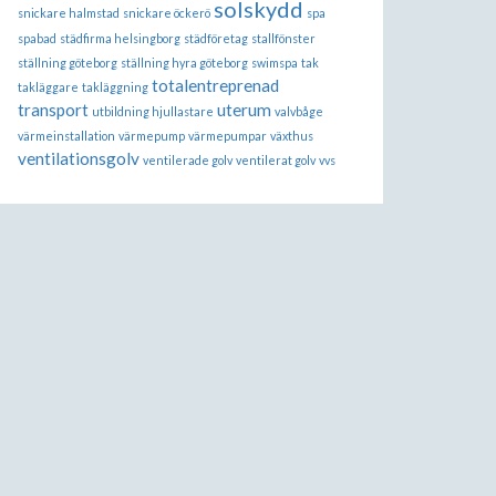
solskydd
snickare halmstad
snickare öckerö
spa
spabad
städfirma helsingborg
städföretag
stallfönster
ställning göteborg
ställning hyra göteborg
swimspa
tak
totalentreprenad
takläggare
takläggning
transport
uterum
utbildning hjullastare
valvbåge
värmeinstallation
värmepump
värmepumpar
växthus
ventilationsgolv
ventilerade golv
ventilerat golv
vvs