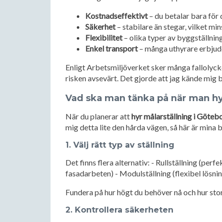
Kostnadseffektivt
– du betalar bara för
Säkerhet
– stabilare än stegar, vilket mi
Flexibilitet
– olika typer av byggställning
Enkel transport
– många uthyrare erbjud
Enligt Arbetsmiljöverket sker många fallolycko
risken avsevärt. Det gjorde att jag kände mig b
Vad ska man tänka på när man h
När du planerar att
hyr målarställning i Göteb
mig detta lite den hårda vägen, så här är mina b
1. Välj rätt typ av ställning
Det finns flera alternativ: - Rullställning (perf
fasadarbeten) - Modulställning (flexibel lösni
Fundera på hur högt du behöver nå och hur stor
2. Kontrollera säkerheten