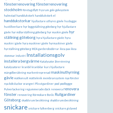
fönsterrenovering
fönsterrenovering
stockholm
företagsflytt
frysrum
golv
golvsystem
halmstad
handdukstork
handdukstork el
handdukstorkar
hjullastare uthyres gävle
husbygge
hustillverkare
hyr byggställning göteborg
hyr hjullastare
hyr
gävle
hyr målarställning göteborg
hyr maskin gävle
ställning göteborg
hyra hjullastare gävle
hyra
maskin i gävle
hyra maskiner gävle
hyrmaskiner gävle
hyrställning göteborg
IKEA garderobsdörrar
ikea pax
ikea
Installationsgolv
stommar
industri
installera bergvärme
Katalysator återvinning
katalysatorer
kranbil
kranbilar
kurs hjullastare
maskinuthyrning
mängdberäkning
markentreprenad
gävle
mätkonsult
mätteknik
membransystem
nya fönster
nya köksluckor
orangeri
Plisségardiner
pool
poolbygge
renovera
Pulverlackering
regummerade däck
renovera
fönster
Rullgardiner
renovering
Rörmokare Borås
Göteborg
skyddsrum besiktning
skyddsrumsbesiktning
snickare
snickare falkenberg
snickare gislaved