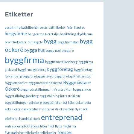
Etiketter
avsaltning
båttillbehör borås
båttillbehör från Nautec
bergvärme
bergvärme Norrtälje
besiktning skyddsrum
bygg
bygg
bra foliekedjor
butiksgolv
bygg halmstad
öckerö
bygga hus
bygga pool
byggare
byggfirma
byggfirma falkenberg
byggfirma
byggföretag
gislaved
byggfirma göteborg
byggföretag
falkenberg
byggföretag gislaved
Byggföretag Kristianstad
Byggmästare
byggkompaniet
byggmästare halmstad
Öckerö
byggnadsställningar infrastruktur
byggservice
byggställning göteborg
byggställning infrastruktur
byggställningar göteborg
byggtjänster
byt köksluckor
byta
köksluckor
däckproducent
dörrar
dricksvatten
dya däck
entreprenad
elektrisk handdukstork
entreprenad Göteborg
filter
flytt
flytta
flyttirma
fönster
flyttstädning
foliekedja
foliekedjor