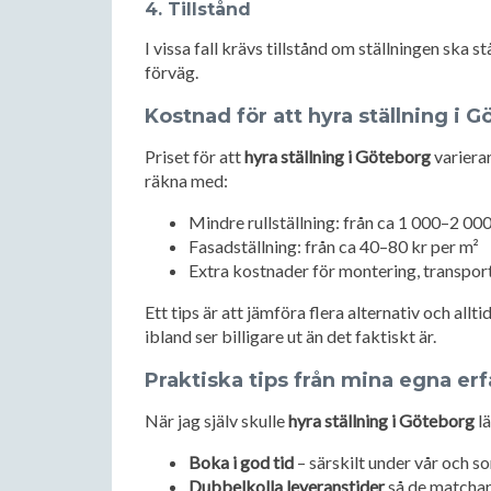
4. Tillstånd
I vissa fall krävs tillstånd om ställningen ska 
förväg.
Kostnad för att hyra ställning i 
Priset för att
hyra ställning i Göteborg
varierar
räkna med:
Mindre rullställning: från ca 1 000–2 00
Fasadställning: från ca 40–80 kr per m²
Extra kostnader för montering, transpor
Ett tips är att jämföra flera alternativ och allt
ibland ser billigare ut än det faktiskt är.
Praktiska tips från mina egna er
När jag själv skulle
hyra ställning i Göteborg
lä
Boka i god tid
– särskilt under vår och 
Dubbelkolla leveranstider
så de matchar 