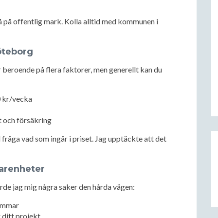
stå på offentlig mark. Kolla alltid med kommunen i
Göteborg
 beroende på flera faktorer, men generellt kan du
0 kr/vecka
t och försäkring
id fråga vad som ingår i priset. Jag upptäckte att det
farenheter
rde jag mig några saker den hårda vägen:
sommar
ditt projekt